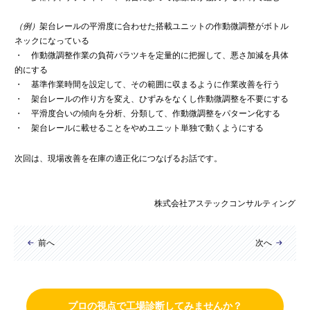
（例）
架台レールの平滑度に合わせた搭載ユニットの作動微調整がボトル
ネックになっている
・ 作動微調整作業の負荷バラツキを定量的に把握して、悪さ加減を具体
的にする
・ 基準作業時間を設定して、その範囲に収まるように作業改善を行う
・ 架台レールの作り方を変え、ひずみをなくし作動微調整を不要にする
・ 平滑度合いの傾向を分析、分類して、作動微調整をパターン化する
・ 架台レールに載せることをやめユニット単独で動くようにする
次回は、現場改善を在庫の適正化につなげるお話です。
株式会社アステックコンサルティング
前へ
次へ
プロの視点で工場診断してみませんか？