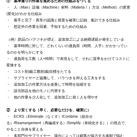
① 基準通りの作業を進めるための仕組みをつくる
・ 人（Man）設備（Machine）材料（Materiaｌ）方法（Method）の変更
(変化)がわかる仕組み
・ 着手と完了・異常の認識と措置を確実に記録、集計できる仕組み
・ 想定外の作業を回避、予知するための仕組み
（例）部品のバラツキが増え、追加加工による納期遅延が発生している
・ 基準時間に対して、どれくらいの過負荷（時間、人手）がかかってい
るのかを明らかにする
・ 過負荷を工数（人×時間）で表現をして、それに賃率をかけてコストに
変換する
・ コスト削減(工数削減)目標をたてる
・ サプライヤーと協働して、バラつきを抑える工夫をする
・ 追加加工の作業方法を改善して時間を短縮する
・ 該当部品を他のモノに代替する
・ 他の作業を少人化して、追加加工に就く人を増やす
② より安くする（早く、必要なだけを、確実に）
・ ECRS（Eliminate（なくす）/Combine（組合せ
る）/Rearrangement（再編成する）/Simplify（単純化する））の視点で、
やること自体を変える
・ 多部門やサプライヤー、場合によっては顧客が協力する体制で臨む