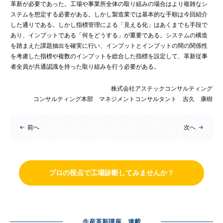
革新が必要であった。工場や事業所全体の取り組みの場合はより複雑なシ
ステムを想定する必要がある。しかし製造業では基本的な手順は今回紹介
した通りである。しかし指標管理による「見える化」はあくまでも手段で
あり、インプットである「何をどうする」が重要である。システムの構造
を踏まえた課題抽出を確実に行い、インプットとインプットの間の関係性
を考慮した指標や複数のインプットを総合した指標を設定して、革新従事
者全員が共通認識を持った取り組みを行う必要がある。
株式会社アステックコンサルティング
コンサルティング本部 マネジメントコンサルタント 吉久 康樹
前へ
次へ
プロの視点で工場診断してみませんか？
生産革新講座 連載