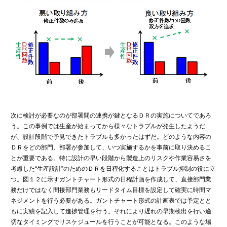
次に検討が必要なのが部署間の連携が鍵となるＤＲの実施についてであろ
う。この事例では生産が始まってから様々なトラブルが発生したようだ
が、設計段階で予見できたトラブルも多かったはずだ。どのような内容の
ＤＲをどの部門、部署が参加して、いつ実施するかを事前に取り決めるこ
とが重要である。特に設計の早い段階から製造上のリスクや作業容易さを
考慮した“生産設計”のためのＤＲを日程化することはトラブル抑制の役に立
つ。図１２に示すガントチャート形式の日程計画を作成して、直接部門業
務だけではなく間接部門業務もリードタイム目標を設定して確実に時間マ
ネジメントを行う必要がある。ガントチャート形式の計画表では予定とと
もに実績を記入して進捗管理を行う。それにより遅れの早期検出を行い適
切なタイミングでリスケジュールを行うことが可能となる。このような場