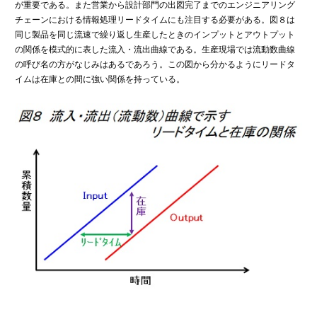
が重要である。また営業から設計部門の出図完了までのエンジニアリング
チェーンにおける情報処理リードタイムにも注目する必要がある。図８は
同じ製品を同じ流速で繰り返し生産したときのインプットとアウトプット
の関係を模式的に表した流入・流出曲線である。生産現場では流動数曲線
の呼び名の方がなじみはあるであろう。この図から分かるようにリードタ
イムは在庫との間に強い関係を持っている。