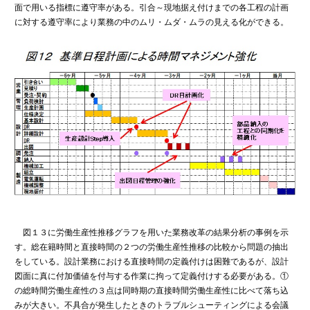
面で用いる指標に遵守率がある。引合～現地据え付けまでの各工程の計画
に対する遵守率により業務の中のムリ・ムダ・ムラの見える化ができる。
図１３に労働生産性推移グラフを用いた業務改革の結果分析の事例を示
す。総在籍時間と直接時間の２つの労働生産性推移の比較から問題の抽出
をしている。設計業務における直接時間の定義付けは困難であるが、設計
図面に真に付加価値を付与する作業に拘って定義付けする必要がある。①
の総時間労働生産性の３点は同時期の直接時間労働生産性に比べて落ち込
みが大きい。不具合が発生したときのトラブルシューティングによる会議