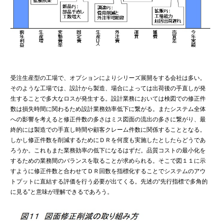
受注生産型の工場で、オプションによりシリーズ展開をする会社は多い。
そのような工場では、設計から製造、場合によっては出荷後の手直しが発
生することで多大なロスが発生する。設計業務においては検図での修正件
数は損失時間に関わるため設計業務効率低下に繋がる。またシステム全体
への影響を考えると修正件数の多さはミス図面の流出の多さに繋がり、最
終的には製造での手直し時間や顧客クレーム件数に関係することとなる。
しかし修正件数を削減するためにＤＲを何度も実施したとしたらどうであ
ろうか。これもまた業務効率の低下になるはずだ。品質コストの最小化を
するための業務間のバランスを取ることが求められる。そこで図１１に示
すように修正件数と合わせてＤＲ回数を指標化することでシステムのアウ
トプットに直結する評価を行う必要が出てくる。先述の“先行指標で多角的
に見る”と意味が理解できるであろう。