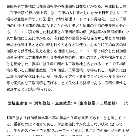
在庫を表す指標には在庫回転率や在庫回転日数などがある。在庫回転日数
（在庫金額÷1日の売上高）は、在庫の入れ替わりにかかる日数であり、工
場の収益性を示す。出図遅れ（情報処理リードタイム長期化）により工場
内の仕掛り増加の原因になることからもモノと情報の同期の重要性が分か
る。３－１．項で示した利益率と在庫回転率の積（利益率×在庫回転率）で
表す指標に交差比率がある。高利益率の製品を長期保管する場合と薄利多
売品を保管するときの比較を行うときなどに使う。お金と時間の両方の価
値観から効率性を見える化する指標である。３－２．項で紹介した付加価
値生産性では労働生産性と資本生産性の内、変化の大きい方を採用するこ
とを紹介した。資本には生産に関わる工場敷地も含まれる。そこで工場面
積を用いると面積生産性（付加価値／工場面積）が得られる。短期的には
工場面積の変化は小さいが、設備レイアウト変更でラインやセルを増やす
等で実質的な工場面積を広げることで良化する指標である。面積生産性を
変形すると(7)式が得られる。
1項目はより付加価値比率の高い製品の生産が重要であることを示してい
る。重要なのは２項目である。付加価値比率が向上しない状況にあって
も、生産のスピードである”スループット”を上げることで面積生産性向上が