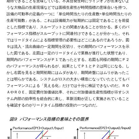
期待できることを意味している。不具合発生時にラインオフが出来ないよ
うな大物品の生産現場などでは面積生産性が時間指標の意味合いを持つ。
設備の可動率の定義の一つに「単位時間当たりの生産数÷単位時間当たりの
生産可能数」がある。これは設備能力が短期的には固定であることを前提
とした指標であり、スループットとの関連があることが分かる。多くのパ
フォーマンス指標がスループットに関連付けできることが分かった。それ
ではリードタイムによる指標管理の必要性はどこにあるのであろうか。図
９は流入・流出曲線の一定期間を区切り、その期間のパフォーマンスを示
した図である。左図は一定のリードタイムで業務が進行した状態であり、
期間内のパフォーマンスがＰ１であったとする。右図も同様の期間にＰ２
のパフォーマンスが得られるが、結果としてＰ１とＰ２は同じになる。し
かし右図を見ると期間初期にはムダがあり、期間終盤にはムリがあったこ
とは明らかである。システムがロスの大きい構造になっていたとしてもパ
フォーマンスによる「見える化」だけでは十分に検証できないのだ。ＲＯ
ＡやＲＯＥ、固定費付加価値比率、それに付加価値生産性指標が示すシス
テム内部の効率性を総合的に表し、革新活動が正しく実施されていること
を確認するのがリードタイム指標の役割の一つなのだ。