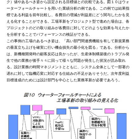
ク）値やあるべき姿から設定される目標値との比較である。図１０はウォ
ーターフォールチャートを用いた業績分析の例である。この例では結果指
標である利益を前年比較し、各費目の増減が利益差にどう関与したかを見
える化することができる。工場革新をプロジェクト型で進めた場合は、各
プロジェクトのどの取り組みが各費目に対してどのような効果を与えたか
を分析することでパフォーマンスの検証ができる。
この事例の工場のあるべき姿は、「高い部門間連携機能を有して新規業務
の垂直立ち上げを確実に行い機会損失の最小化を図る」である。分析から
は、新機種開発時の顧客反応は良かったが、生産体制構築後のトラブル発
生で他の業務が後手々々に回って様々な問題が発生した状況が読み取れ
る。設計業務の時間マネジメントとともに、システム全体として一部署の
遅れに対して臨機応変に対応する仕組みの不足がありそうだ。次年度利益
目標達成のためには設計部門を中心とした業務革新が必要であろう。