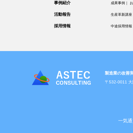
事例紹介
成果事例
｜
活動報告
生産革新講座
採用情報
中途採用情報
製造業の改善
〒532-001
一気通