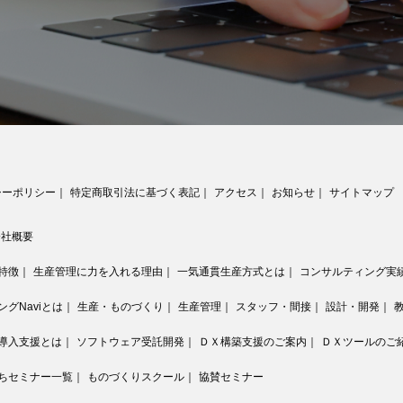
シーポリシー
｜
特定商取引法に基づく表記
｜
アクセス
｜
お知らせ
｜
サイトマップ
会社概要
特徴
｜
生産管理に力を入れる理由
｜
一気通貫生産方式とは
｜
コンサルティング実
グNaviとは
｜
生産・ものづくり
｜
生産管理
｜
スタッフ・間接
｜
設計・開発
｜
導入支援とは
｜
ソフトウェア受託開発
｜
ＤＸ構築支援のご案内
｜
ＤＸツールのご
ちセミナー一覧
｜
ものづくりスクール
｜
協賛セミナー