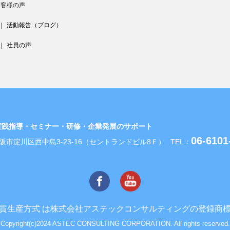
お客様の声
｜
活動報告（ブログ）
｜
社員の声
実践指導・セミナー・研修・企業発展のサポート
06-6101
1 大阪市淀川区西中島3-23-16（セントランドビル8Ｆ）
TEL：
貫生産方式 は株式会社アステックコンサルティングの登録商
Copyright(c)2024 ASTEC CONSULTING CORPORATION. All rights reserved.