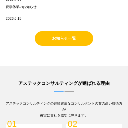
夏季休業のお知らせ
2026.6.15
2026年8月開催
ＤＸ活用セミナー
「エクセル管理から脱却し、生産計画の
属人化をなくす 現場を知るコンサルが考えた「さつきスケジューラ」」を
公開しました！
お知らせ一覧
2026.5.21
2026年8月・9月開催
経営者セミナー
「製造業のための “安く作る技術”」
を公開しました
アステックコンサルティングが選ばれる理由
アステックコンサルティングの経験豊富なコンサルタントの質の高い技術力
が
確実に貴社を成功に導きます。
01
02