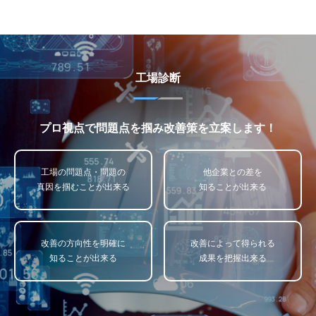
工場診断
プロ視点で問題点を掴み改善策を立案します！
工場の問題点・問題の
他企業との差を
真因を掴むことが出来る
知ることが出来る
改善の方向性を明確に
改善によって得られる
知ることが出来る
成果を把握出来る